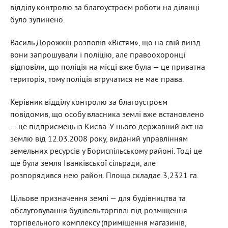
відділу контролю за благоустроєм роботи на ділянці
було зупинено.
Василь Дорожкін розповів «Вістям», що на свій виїзд
вони запрошували і поліцію, але правоохоронці
відповіли, що поліція на місці вже була — це приватна
територія, тому поліція втручатися не має права.
Керівник відділу контролю за благоустроєм
повідомив, що особу власника землі вже встановлено
— це підприємець із Києва. У нього державний акт на
землю від 12.03.2008 року, виданий управлінням
земельних ресурсів у Бориспільському районі. Тоді це
ще була земля Іванківської сільради, але
розпорядився нею район. Площа складає 3,2321 га.
Цільове призначення землі — для будівництва та
обслуговування будівель торгівлі під розміщення
торгівельного комплексу (приміщення магазинів,