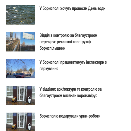
У Борисполі хочуть провести День води
Відділ з контролю за благоустроєм
перевіряє рекламні конструкції
Бориспільщини
У Борисполі працюватимуть інспектори з
паркування
У відділах архітектури та контролю за
благоустроєм виявили коронавірус
Борисполю подарували урни-роботи