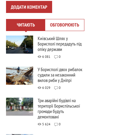
ДОДАТИ КОМЕНТАР
ЧИТАЮТЬ
ОБГОВОРЮЮТЬ
Київський Шлях у
Борисполі передадуть під
опіку держави
6 081
0
У Борисполі двох рибалок
судили за незаконний
вилов риби у Дніпрі
6 029
0
Три аварійні будівлі на
території Бориспільської
громади будуть
демонтовані
5 624
0