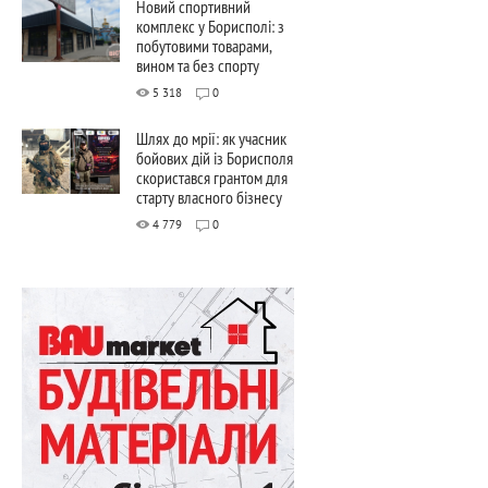
Новий спортивний
комплекс у Борисполі: з
побутовими товарами,
вином та без спорту
5 318
0
Шлях до мрії: як учасник
бойових дій із Борисполя
скористався грантом для
старту власного бізнесу
4 779
0