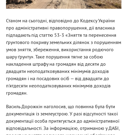
Станом на сьогодні, відповідно до Кодексу України
про адміністративні правопорушення, дії власника
підпадають під статтю 53-3 «Зняття та перенесення
ґрунтового покриву земельних ділянок з порушенням
умов зняття, збереження, використання родючого
шару ґрунту». Таке порушення тягне за собою
накладення штрафу на громадян від десяти до
двадцяти неоподатковуваних мінімумів доходів
громадян і на посадових осіб — від двадцяти до
п'ятдесяти неоподатковуваних мінімумів доходів
громадян.
Василь Дорожкін наголосив, що повинна була бути
документація із землеустрою. У разі відсутності такої
документації особа притягується до адміністративної
відповідальності. За інформацією, отриманою у ДАБІ,