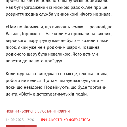
проект на зняття родючого шару землі обов’язково
має бути узгоджений із міською радою. Але про це
розриття жодна служба у виконкомі нічого не знала.
«Нам повідомляли, що вивозять землю, — розповідає
Василь Дорожкін. — Але коли ми приїхали на виклик,
верхнього шару ґрунту вже не було — возили тільки
пісок, який уже не є родючим шаром. Товщина
родючого шару була невеликою, його встигли
вивезти до нашого приїзду».
Коли журналіст виїжджала на місце, техніка стояла,
роботи не велися. Що там планується будувати —
поки що невідомо. Подейкують, що буде торговий
центр. «Вісті» відстежуватимуть хід подій.
НОВИНИ
/
БОРИСПІЛЬ
/
ОСТАННІ НОВИНИ
14-09-2023, 12:26
ІРИНА КОСТЕНКО, ФОТО АВТОРА