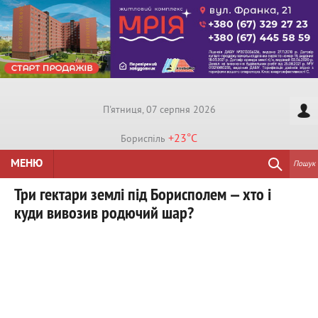
П'ятниця, 07 серпня 2026
+23°
C
Бориспiль
МЕНЮ
Пошук
Три гектари землі під Борисполем — хто і
куди вивозив родючий шар?