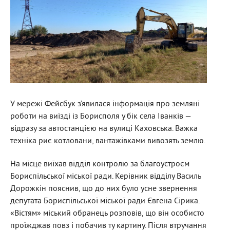
У мережі Фейсбук з’явилася інформація про земляні
роботи на виїзді із Борисполя у бік села Іванків —
відразу за автостанцією на вулиці Каховська. Важка
техніка риє котловани, вантажівками вивозять землю.
На місце виїхав відділ контролю за благоустроєм
Бориспільської міської ради. Керівник відділу Василь
Дорожкін пояснив, що до них було усне звернення
депутата Бориспільської міської ради Євгена Сірика.
«Вістям» міський обранець розповів, що він особисто
проїжджав повз і побачив ту картину. Після втручання