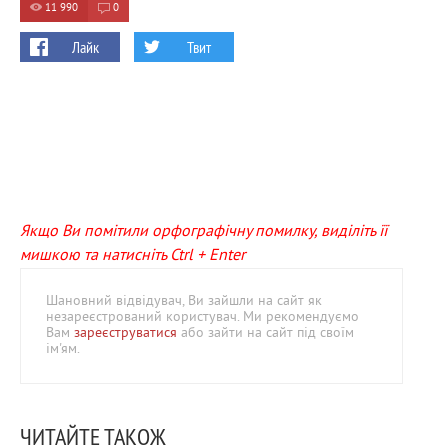
11 990
0
Лайк
Твит
Якщо Ви помітили орфографічну помилку, виділіть її
мишкою та натисніть Ctrl + Enter
Шановний відвідувач, Ви зайшли на сайт як
незареєстрований користувач. Ми рекомендуємо
Вам
зареєструватися
або зайти на сайт під своїм
ім'ям.
ЧИТАЙТЕ ТАКОЖ