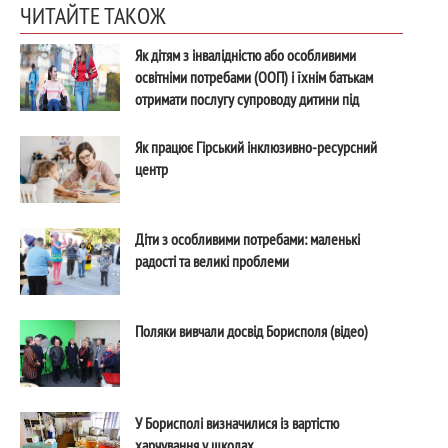
ЧИТАЙТЕ ТАКОЖ
Як дітям з інвалідністю або особливими
освітніми потребами (ООП) і їхнім батькам
отримати послугу супроводу дитини під
час інклюзивного навчання
Як працює Гірський інклюзивно-ресурсний
центр
Діти з особливими потребами: маленькі
радості та великі проблеми
Поляки вивчали досвід Борисполя (відео)
У Борисполі визначилися із вартістю
харчування у школах