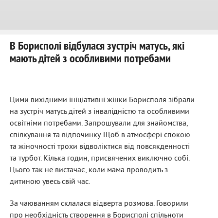
В Борисполі відбулася зустріч матусь, які
мають дітей з особливими потребами
Цими вихідними ініціативні жінки Борисполя зібрали
на зустріч матусь дітей з інвалідністю та особливими
освітніми потребами. Запрошували для знайомства,
спілкування та відпочинку. Щоб в атмосфері спокою
та жіночності трохи відволіктися від повсякденності
та турбот. Кілька годин, присвячених виключно собі.
Цього так не вистачає, коли мама проводить з
дитиною увесь свій час.
За чаюванням склалася відверта розмова. Говорили
про необхідність створення в Борисполі спільноти