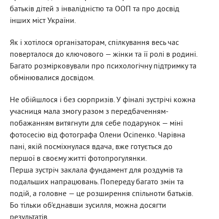
батьків дітей з інвалідністю та ООП та про досвід
інших міст України.
Як і хотілося організаторам, спілкування весь час
поверталося до ключового — жінки та її ролі в родині.
Багато розмірковували про психологічну підтримку та
обмінювалися досвідом.
Не обійшлося і без сюрпризів. У фіналі зустрічі кожна
учасниця мала змогу разом з передбаченням-
побажанням витягнути для себе подарунок — міні
фотосесію від фотографа Олени Осіпенко. Чарівна
пані, якій посміхнулася вдача, вже готується до
першої в своєму житті фотопрогулянки.
Перша зустріч заклала фундамент для роздумів та
подальших напрацювань. Попереду багато змін та
подій, а головне — це розширення спільноти батьків.
Бо тільки об'єднавши зусилля, можна досягти
результатів.