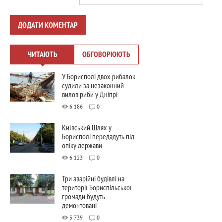
ДОДАТИ КОМЕНТАР
ЧИТАЮТЬ
ОБГОВОРЮЮТЬ
У Борисполі двох рибалок
судили за незаконний
вилов риби у Дніпрі
6 186
0
Київський Шлях у
Борисполі передадуть під
опіку держави
6 123
0
Три аварійні будівлі на
території Бориспільської
громади будуть
демонтовані
5 739
0