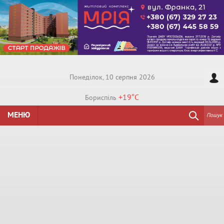
Понедiлок, 10 серпня 2026
+19°
C
Бориспiль
МЕНЮ
Пошук