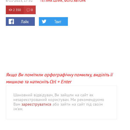
6-11-2023, 17:52
ТЕТЯНА ЦІЛИК, ФОТО АВТОРА
2 350
0
Лайк
Твит
Якщо Ви помітили орфографічну помилку, виділіть її
мишкою та натисніть Ctrl + Enter
Шановний відвідувач, Ви зайшли на сайт як
незареєстрований користувач. Ми рекомендуємо
Вам
зареєструватися
або зайти на сайт під своїм
ім'ям.