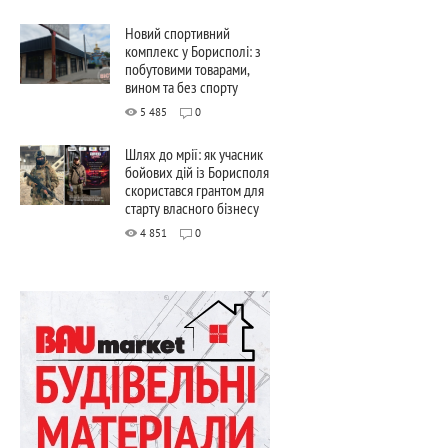
Новий спортивний
комплекс у Борисполі: з
побутовими товарами,
вином та без спорту
5 485
0
Шлях до мрії: як учасник
бойових дій із Борисполя
скористався грантом для
старту власного бізнесу
4 851
0