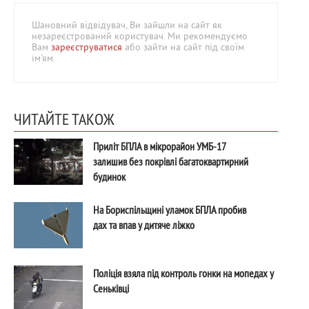
Шановний відвідувач, Ви зайшли на сайт як
незареєстрований користувач. Ми рекомендуємо
Вам
зареєструватися
або зайти на сайт під своїм
ім'ям.
ЧИТАЙТЕ ТАКОЖ
Приліт БПЛА в мікрорайон УМБ-17
залишив без покрівлі багатоквартирний
будинок
На Бориспільщині уламок БПЛА пробив
дах та впав у дитяче ліжко
Поліція взяла під контроль гонки на мопедах у
Сеньківці