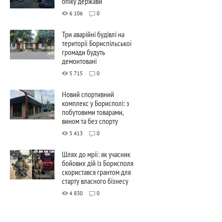
опіку держави
6 106
0
Три аварійні будівлі на
території Бориспільської
громади будуть
демонтовані
5 715
0
Новий спортивний
комплекс у Борисполі: з
побутовими товарами,
вином та без спорту
5 413
0
Шлях до мрії: як учасник
бойових дій із Борисполя
скористався грантом для
старту власного бізнесу
4 830
0