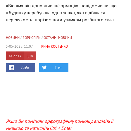
«Вістям» він доповнив інформацію, повідомивши, що
у будинку перебувала одна жінка, яка відбулася
переляком та порізом ноги уламком розбитого скла.
НОВИНИ
/
БОРИСПІЛЬ
/
ОСТАННІ НОВИНИ
5-05-2025, 11:07
ІРИНА КОСТЕНКО
2 313
0
Лайк
Твит
Якщо Ви помітили орфографічну помилку, виділіть її
мишкою та натисніть Ctrl + Enter