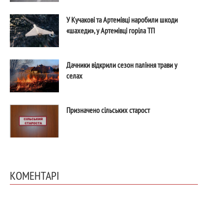
У Кучакові та Артемівці наробили шкоди
«шахеди», у Артемівці горіла ТП
Дачники відкрили сезон паління трави у
селах
Призначено сільських старост
КОМЕНТАРІ