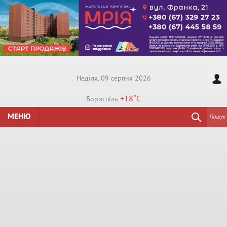
Недiля, 09 серпня 2026
+18°
C
Бориспiль
МЕНЮ
Пошук