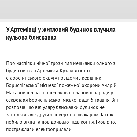
У Артемівці у житловий будинок влучила
кульова блискавка
Про наслідки нічної грози для мешканки одного з
будинків села Артемівка Кучаківського
старостинського округу повідомив керівник
Бориспільської місцевої пожежної охорони Андрій
Макаров під час понеділкової планової наради у
секретаря Бориспільської міської ради 5 травня. Він
розповів, що від удару блискавки будинок не
загорівся, але другий поверх пашів жаром. Також
побило вікна та повідривало підвіконня. Імовірно,
постраждали електроприлади.