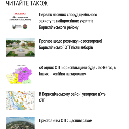
ЧИТАЙТЕ ТАКОЖ
Перелік наявних споруд цивільного
захисту та найпростіших укриттів
Бориспільського району
Прогноз щодо розвитку новоствореної
Бориспільської ОТГ після виборів
«В одних ОТГ Бориспільщини буде Лас-Вегас, в
інших – копійки на зарплату»
В Бориспільському районі утворено п’ять
ОТГ
Пристолична ОТГ: щасливі разом