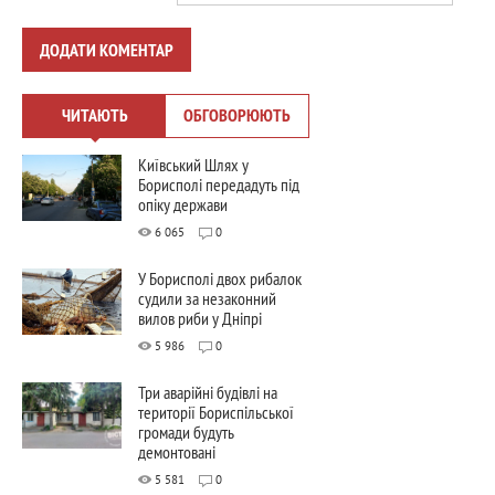
ДОДАТИ КОМЕНТАР
ЧИТАЮТЬ
ОБГОВОРЮЮТЬ
Київський Шлях у
Борисполі передадуть під
опіку держави
6 065
0
У Борисполі двох рибалок
судили за незаконний
вилов риби у Дніпрі
5 986
0
Три аварійні будівлі на
території Бориспільської
громади будуть
демонтовані
5 581
0