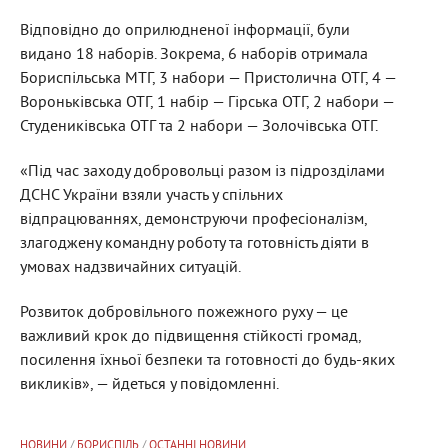
Відповідно до оприлюдненої інформації, були
видано 18 наборів. Зокрема, 6 наборів отримала
Бориспільська МТГ, 3 набори — Пристолична ОТГ, 4 —
Вороньківська ОТГ, 1 набір — Гірська ОТГ, 2 набори —
Студениківська ОТГ та 2 набори — Золочівська ОТГ.
«Під час заходу добровольці разом із підрозділами
ДСНС України взяли участь у спільних
відпрацюваннях, демонструючи професіоналізм,
злагоджену командну роботу та готовність діяти в
умовах надзвичайних ситуацій.
Розвиток добровільного пожежного руху — це
важливий крок до підвищення стійкості громад,
посилення їхньої безпеки та готовності до будь-яких
викликів», — йдеться у повідомленні.
НОВИНИ
/
БОРИСПІЛЬ
/
ОСТАННІ НОВИНИ