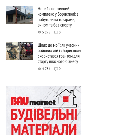
Новий спортивний
комплекс у Борисполі: з
побутовими товарами,
вином та без спорту
5 275
0
Шлях до мрії: як учасник
бойових дій із Борисполя
скористався грантом для
старту власного бізнесу
4 734
0