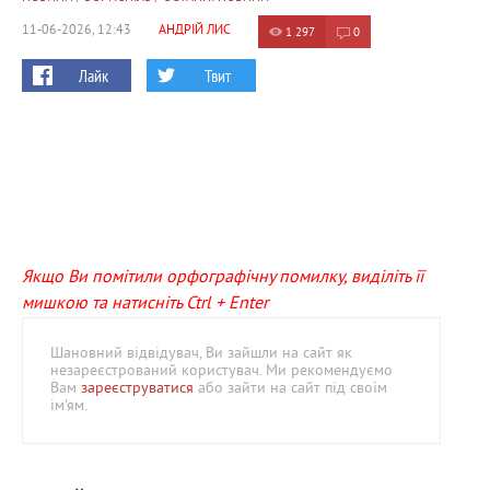
11-06-2026, 12:43
АНДРІЙ ЛИС
1 297
0
Лайк
Твит
Якщо Ви помітили орфографічну помилку, виділіть її
мишкою та натисніть Ctrl + Enter
Шановний відвідувач, Ви зайшли на сайт як
незареєстрований користувач. Ми рекомендуємо
Вам
зареєструватися
або зайти на сайт під своїм
ім'ям.