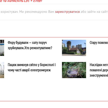
та натисніть Ctrl + Enter
й користувач. Ми рекомендуємо Вам
зареєструватися
або зайти на сайт 
Фору будували — хату поруч
Стару пожежн
зруйнували. Хто ремонтуватиме?
Пацюк вимкнув світло у Борисполі і
Наслідки него
чому часті аварії електромереж
повалені дере
знеструмлені