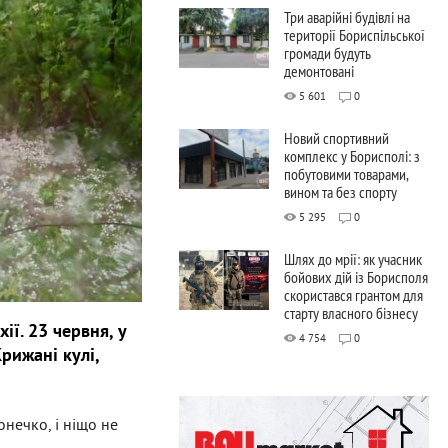
Три аварійні будівлі на
території Бориспільської
громади будуть
демонтовані
5 601
0
Новий спортивний
комплекс у Борисполі: з
побутовими товарами,
вином та без спорту
5 295
0
Шлях до мрії: як учасник
бойових дій із Борисполя
скористався грантом для
старту власного бізнесу
ії. 23 червня, у
4 754
0
рижані кулі,
нечко, і ніщо не