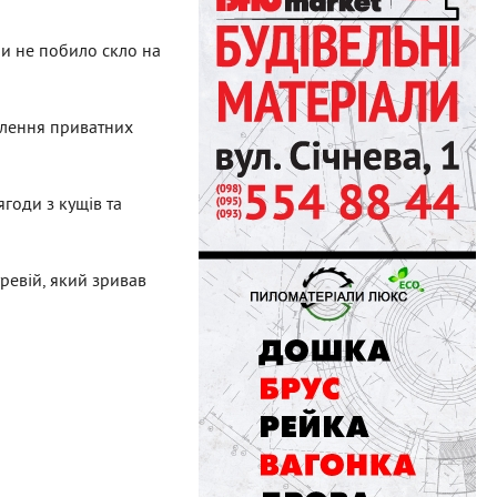
аби не побило скло на
блення приватних
ягоди з кущів та
уревій, який зривав