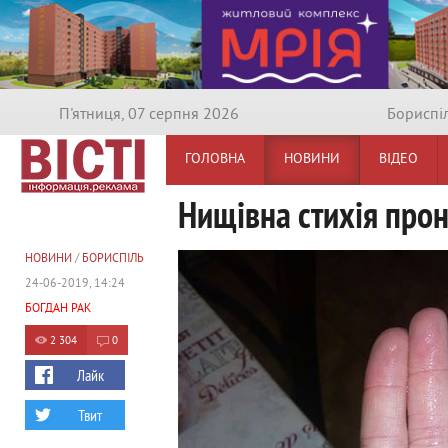
П'ятниця, 07 серпня 2026
Бориспi
ГОЛОВНА
НОВИНИ
ВІДЕО
Нищівна стихія про
НОВИНИ
/
БОРИСПІЛЬ
24-06-2019, 14:24
БОГДАН РАК
2 304
0
Лайк
Твит