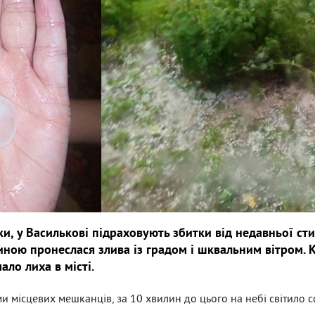
и, у Василькові підраховують збитки від недавньої стих
иною пронеслася злива із градом і шквальним вітром. К
ло лиха в місті.
 місцевих мешканців, за 10 хвилин до цього на небі світило со