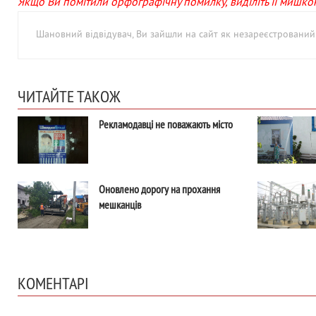
Якщо Ви помітили орфографічну помилку, виділіть її мишкою 
Шановний відвідувач, Ви зайшли на сайт як незареєстровани
ЧИТАЙТЕ ТАКОЖ
Рекламодавці не поважають місто
Оновлено дорогу на прохання
мешканців
КОМЕНТАРІ