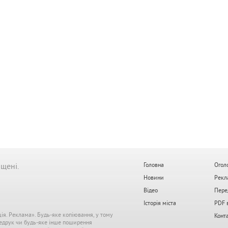
ищені.
Головна
Огол
Новини
Рекл
Відео
Пере
Історія міста
PDF 
ція. Реклама». Будь-яке копіювання, у тому
Конт
редрук чи будь-яке інше поширення