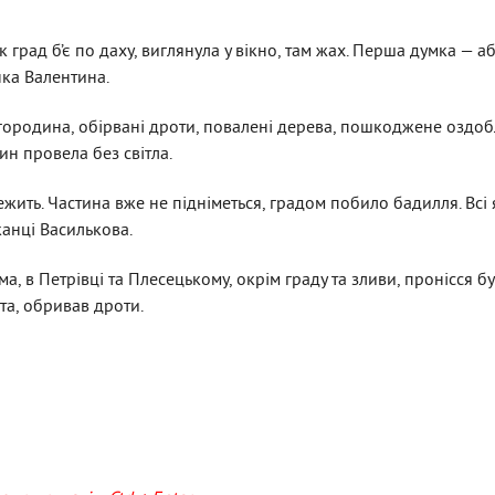
к град б’є по даху, виглянула у вікно, там жах. Перша думка — 
нка Валентина.
городина, обірвані дроти, повалені дерева, пошкоджене оздо
ин провела без світла.
жить. Частина вже не підніметься, градом побило бадилля. Всі 
анці Василькова.
а, в Петрівці та Плесецькому, окрім граду та зливи, пронісся б
та, обривав дроти.