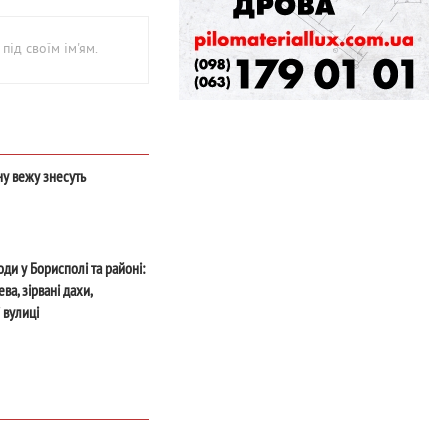
під своїм ім'ям.
у вежу знесуть
ди у Борисполі та районі:
ва, зірвані дахи,
 вулиці