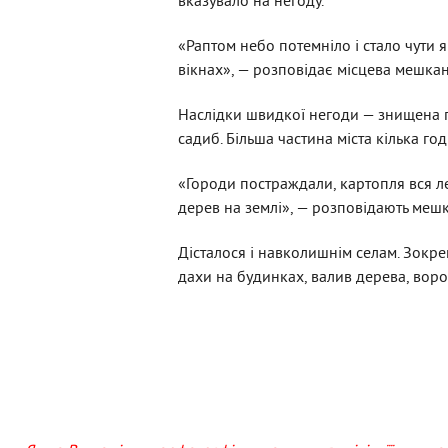
вказувало на негоду.
«Раптом небо потемніло і стало чути я
вікнах», — розповідає місцева мешка
Наслідки швидкої негоди — знищена 
садиб. Більша частина міста кілька год
«Городи постраждали, картопля вся ле
дерев на землі», — розповідають мешк
Дісталося і навколишнім селам. Зокрем
дахи на будинках, валив дерева, воро