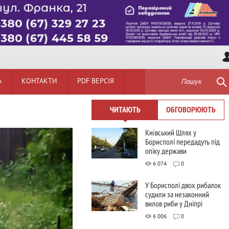
А
КОНТАКТИ
PDF ВЕРСІЯ
Пошук
ЧИТАЮТЬ
ОБГОВОРЮЮТЬ
Київський Шлях у
Борисполі передадуть під
опіку держави
6 074
0
У Борисполі двох рибалок
судили за незаконний
вилов риби у Дніпрі
6 006
0