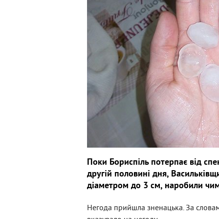
Поки Бориспіль потерпає від спек
другій половині дня, Васильківщ
діаметром до 3 см, наробили чима
Негода прийшла зненацька. За словами