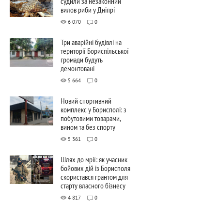
судили за незаконний
вилов риби у Дніпрі
6 070
0
Три аварійні будівлі на
території Бориспільської
громади будуть
демонтовані
5 664
0
Новий спортивний
комплекс у Борисполі: з
побутовими товарами,
вином та без спорту
5 361
0
Шлях до мрії: як учасник
бойових дій із Борисполя
скористався грантом для
старту власного бізнесу
4 817
0