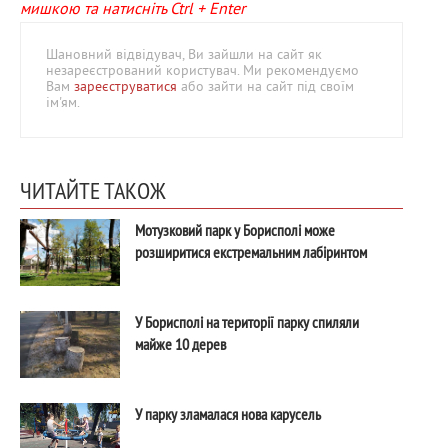
мишкою та натисніть Ctrl + Enter
Шановний відвідувач, Ви зайшли на сайт як
незареєстрований користувач. Ми рекомендуємо
Вам
зареєструватися
або зайти на сайт під своїм
ім'ям.
ЧИТАЙТЕ ТАКОЖ
Мотузковий парк у Борисполі може
розширитися екстремальним лабіринтом
У Борисполі на території парку спиляли
майже 10 дерев
У парку зламалася нова карусель