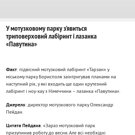
У мотузковому парку з’явиться
триповерховий лабіринт і лазанка
«Павутина»
Факт
: підвісний мотузковий лабіринт «Тарзан» у
міському парку Борисполя заінтригував планами на
наступний рік, у які входить ще один крутезний
лабіринт і ноу-хау з Німеччини – лазанка «Павутина».
Джерело
: директор мотузкового парку Олександр
Пейдан.
Цитата Пейдана
: «Зараз мотузковий парк
призупинив роботу до весни. Але всі необхідні