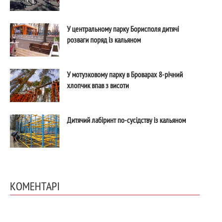
У центральному парку Борисполя дитячі
розваги поряд із кальяном
У мотузковому парку в Броварах 8-річний
хлопчик впав з висоти
Дитячий лабіринт по-сусідству із кальяном
КОМЕНТАРІ