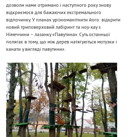
дозволи нами отримано і наступного року знову
відкриємося для бажаючих екстремального
відпочинку. У планах урізноманітнити його: відкрити
новий триповерховий лабіринт та ноу-хау з
Німеччини – лазанку «Павутина». Суть останньої
полягає в тому, що між дерев натягуються мотузки і
канати у вигляді павутини».