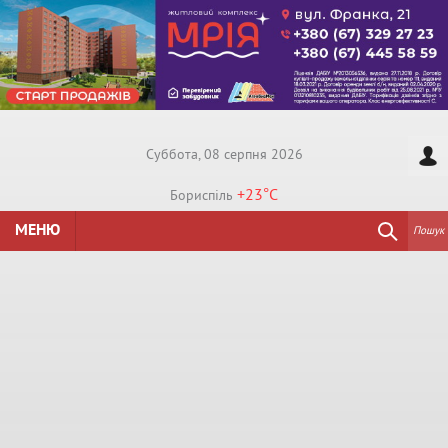
Суббота, 08 серпня 2026
+23°
C
Бориспiль
МЕНЮ
Пошук