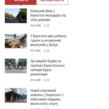
Київський Шлях у
Борисполі передадуть під
опіку держави
6 039
0
У Борисполі двох рибалок
судили за незаконний
вилов риби у Дніпрі
5 895
0
Три аварійні будівлі на
території Бориспільської
громади будуть
демонтовані
5 499
0
Новий спортивний
комплекс у Борисполі: з
побутовими товарами,
вином та без спорту