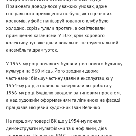
Працювати доводилося у важких умовах, адже
спеціального приміщення не було, як і сценічних
костюмів, у фойє напівзруйнованого клубу було
холодно, скрізь гуляли протяги, а освітлювали
приміщення каганцями. У 50-х, крім хорового
колективу, тут вже діяли вокально-інструментальний
ансамбль та драмгурток.
У 1953-му році почалося будівництво нового Будинку
культури на 560 місць. Його зводили двома
частинами: більшу частину здали в експлуатацію у
1954-му році, а повністю завершили всі роботи у
1956-му році. Будівлю зводили за типовим проєктом,
а над художнім оформленням та ліпниною на фасаді
працював місцевий художник Іван Величко.
На першому поверсі БК ще у 1954-му почали
демонструвати мультфільми та кінофільми, діяв