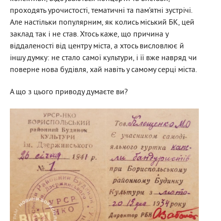
проходять урочистості, тематичні та пам’ятні зустрічі.
Але настільки популярним, як колись міський БК, цей
заклад так і не став. Хтось каже, що причина у
віддаленості від центру міста, а хтось висловлює й
іншу думку: не стало самої культури, і її вже навряд чи
поверне нова будівля, хай навіть у самому серці міста.
А що з цього приводу думаєте ви?