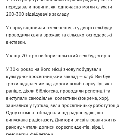
У 1926 році тут встановили перший радіовузол та
передавали новини, які одночасно могли слухати
200-300 відвідувачів закладу.
У парку відновили озеленення, а у дворі сельбуду
проводили свята врожаю та сільськогосподарські
виставки.
У кінці 20-х років бориспільський сельбуд згорів.
У 30-х роках на його місці знову побудували
культурно-просвітницький заклад — клуб. Він був
трохи віддаленим від дороги вглиб парку. Тут, як і
раніше, діяли бібліотека, проводили репетиції та
виступали самодіяльні колективи (зокрема, хор),
займалися у гуртках, вели просвітницьку роботу тощо.
Одну із кімнат обладнали під радіостудію, що
випускала радіогазету. Диктори висвітлювали життя
району, читали дописи кореспондентів, вірші,
гуморески, фейлетони.