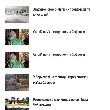
Згадуємо історію. Магазин продтоварів та
книжковий
Світлій пам’яті митрополита Софронія
Світлій пам’яті митрополита Софронія
У Борисполі на території парку спиляли
майже 10 дерев
Розпочалося будівництво садиби Павла
Чубинського