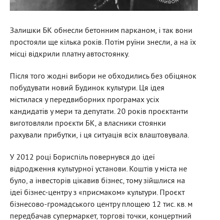
Залишки БК обнесли бетонним парканом, і так вони
простояли ще кілька років. Потім руїни знесли, а на їх
місці відкрили платну автостоянку.
Після того жодні вибори не обходились без обіцянок
побудувати новий Будинок культури. Ця ідея
містилася у передвиборних програмах усіх
кандидатів у мери та депутати. 20 років проєктанти
виготовляли проєкти БК, а власники стоянки
рахували прибутки, і ця ситуація всіх влаштовувала.
У 2012 році Бориспіль повернувся до ідеї
відродження культурної установи. Коштів у міста не
було, а інвесторів цікавив бізнес, тому зійшлися на
ідеї бізнес-центру з «присмаком» культури. Проєкт
бізнесово-громадського центру площею 12 тис. кв. м
передбачав супермаркет, торгові точки, концертний