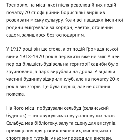
Трепових, на місці якої після революційних подій
початку 20 ст. офіційний Бориспіль і вирішив
розвивати міську культуру. Коли всі нащадки іменитої
родини емігрували за кордон, маєток, оточений
садом, залишився безгосподарним.
У 1917 році він ще стояв, а от подій Громадянської
війни 1918-1920 років пережити вже не зміг. У цей
період більшість будівель на території садиби було
зруйновано, а парк вирубали на дрова. У вцілілій
частині будинку відкрили клуб, але на початку 20-х
років він згорів. Це була перша, але не остання
пожежа.
На його місці побудували сельбуд (селянський
будинок) — типову культмасову установу тих часів.
Сельбуд мав бібліотеку, залу та сцену для виступів,
приміщення для різних технічних, мистецьких і
спортивних гуртків, у ньому проводили вистави,