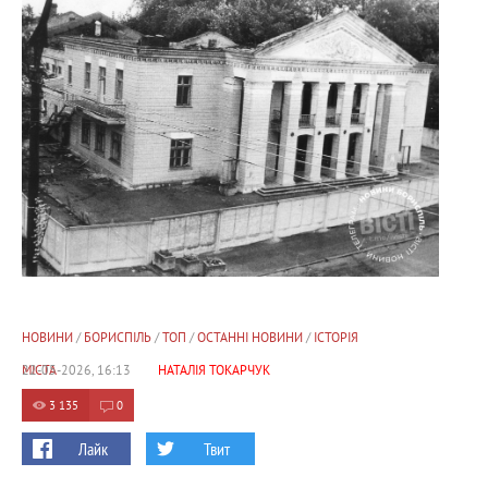
НОВИНИ
/
БОРИСПІЛЬ
/
ТОП
/
ОСТАННІ НОВИНИ
/
ІСТОРІЯ
МІСТА
22-05-2026, 16:13
НАТАЛІЯ ТОКАРЧУК
3 135
0
Лайк
Твит