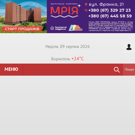
Недiля, 09 серпня 2026
+24°
C
Бориспiль
МЕНЮ
Пошук