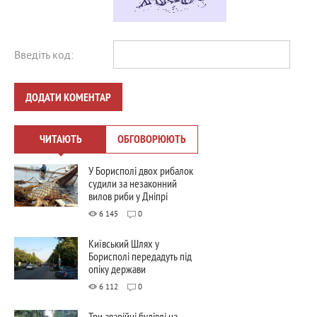
Введіть код:
ДОДАТИ КОМЕНТАР
ЧИТАЮТЬ
ОБГОВОРЮЮТЬ
У Борисполі двох рибалок
судили за незаконний
вилов риби у Дніпрі
6 145
0
Київський Шлях у
Борисполі передадуть під
опіку держави
6 112
0
Три аварійні будівлі на