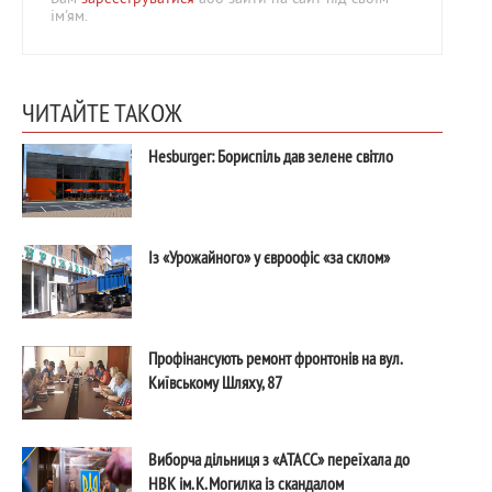
ім'ям.
ЧИТАЙТЕ ТАКОЖ
Hesburger: Бориспіль дав зелене світло
Із «Урожайного» у євроофіс «за склом»
Профінансують ремонт фронтонів на вул.
Київському Шляху, 87
Виборча дільниця з «АТАСС» переїхала до
НВК ім. К. Могилка із скандалом