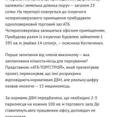
належить і земельна ділянка поруч — загалом 23
сотки. На території планується до існуючого
чотириповерхового приміщення прибудувати
одноповерховий торговий зал АТБ.
Чотириповерхівка залишиться офісним приміщенням.
Прибудова разом із існуючою будівлею займатиме 1
395 кв. м. (майже 14 соток)», — пояснила Костюченко.
Перше запитання від членів виконкому — яка
запланована кількість місць для паркування?
Представник «АТБ-ТОРГСТРОЙ», який презентував
проект, переконував, що їхні розрахунки
відповідають нормативам ДБН, але реальну цифру
назвав неохоче — 15 машиномісць.
За нормами ДБН передбачено, що необхідно 2-3
паркомісця на кожних 100 кв. м торгового залу. Де
ставитимуть авто працівники офісу, доповідач не
пояснював.