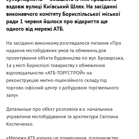
вздовж вулиці Київський Шлях. На засіданні
виконавчого комітету Бориспільської міської
ради 1 червня йшлося про відкриття ще
одного від мережі АТБ.
На засіданні виконкому розглядалося питання «Про
надання містобудівних умов та обмежень для
проектування об’єкта будівництва по вул. Броварська,
1а у місті Борисполі товариству з обмеженою
відповідальністю «АТБ-ТОРГСТРОЙ» на
реконструкцію митно-ліцензійного складу під
торгово-офісний центр з добудовою торгівельного
залу».
Детальніше про об’єкт розповіла в.о. начальника
управління містобудування та архітектури Світлана
Костюченко.
«Мережа АТБ купила це приміщення, підприємству