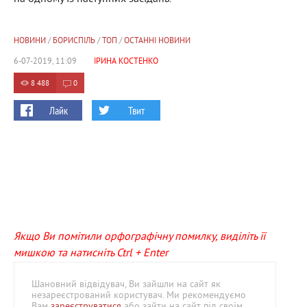
НОВИНИ
/
БОРИСПІЛЬ
/
ТОП
/
ОСТАННІ НОВИНИ
6-07-2019, 11:09
ІРИНА КОСТЕНКО
8 488
0
Лайк
Твит
Якщо Ви помітили орфографічну помилку, виділіть її
мишкою та натисніть Ctrl + Enter
Шановний відвідувач, Ви зайшли на сайт як
незареєстрований користувач. Ми рекомендуємо
Вам
зареєструватися
або зайти на сайт під своїм