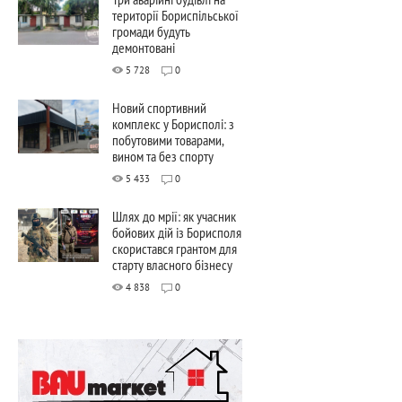
території Бориспільської
громади будуть
демонтовані
5 728
0
Новий спортивний
комплекс у Борисполі: з
побутовими товарами,
вином та без спорту
5 433
0
Шлях до мрії: як учасник
бойових дій із Борисполя
скористався грантом для
старту власного бізнесу
4 838
0