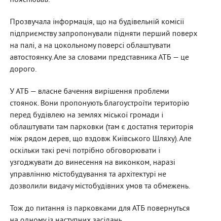
Прозвучала інформація, що на будівельній комісії
підприємству запропонували підняти перший поверх
на палі, а на цокольному поверсі облаштувати
автостоянку. Але за словами представника АТБ — це
дорого.
У АТБ — власне бачення вирішення проблеми
стоянок. Вони пропонують благоустроїти територію
перед будівлею на землях міської громади і
облаштувати там парковки (там є достатня територія
між рядом дерев, що вздовж Київського Шляху). Але
оскільки такі речі потрібно обговорювати і
узгоджувати до винесення на виконком, наразі
управлінню містобудування та архітектурі не
дозволили видачу містобудівних умов та обмежень.
Тож до питання із парковками для АТБ повернуться
на одному із наступних засідань.