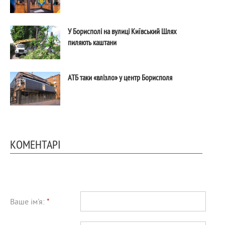
У Борисполі на вулиці Київський Шлях
пиляють каштани
АТБ таки «влізло» у центр Борисполя
КОМЕНТАРІ
Ваше ім'я:
*