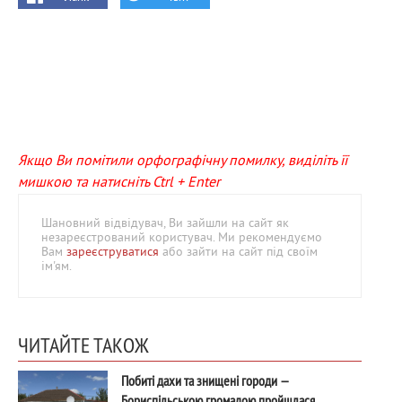
Якщо Ви помітили орфографічну помилку, виділіть її
мишкою та натисніть Ctrl + Enter
Шановний відвідувач, Ви зайшли на сайт як
незареєстрований користувач. Ми рекомендуємо
Вам
зареєструватися
або зайти на сайт під своїм
ім'ям.
ЧИТАЙТЕ ТАКОЖ
Побиті дахи та знищені городи —
Бориспільською громадою пройшлася