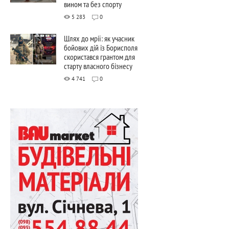
вином та без спорту
5 283
0
Шлях до мрії: як учасник
бойових дій із Борисполя
скористався грантом для
старту власного бізнесу
4 741
0