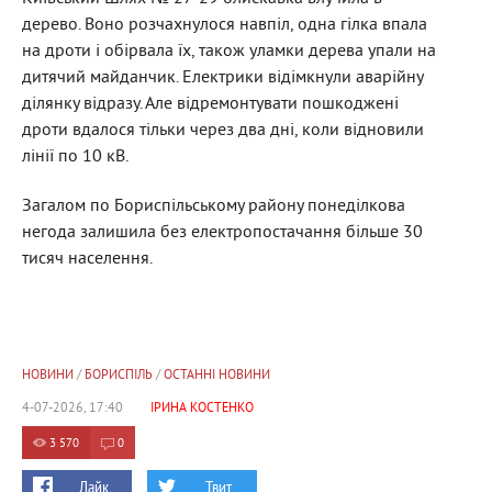
дерево. Воно розчахнулося навпіл, одна гілка впала
на дроти і обірвала їх, також уламки дерева упали на
дитячий майданчик. Електрики відімкнули аварійну
ділянку відразу. Але відремонтувати пошкоджені
дроти вдалося тільки через два дні, коли відновили
лінії по 10 кВ.
Загалом по Бориспільському району понеділкова
негода залишила без електропостачання більше 30
тисяч населення.
НОВИНИ
/
БОРИСПІЛЬ
/
ОСТАННІ НОВИНИ
4-07-2026, 17:40
ІРИНА КОСТЕНКО
3 570
0
Лайк
Твит