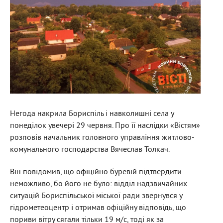
Негода накрила Бориспіль і навколишні села у
понеділок увечері 29 червня. Про її наслідки «Вістям»
розповів начальник головного управління житлово-
комунального господарства Вячеслав Толкач.
Він повідомив, що офіційно буревій підтвердити
неможливо, бо його не було: відділ надзвичайних
ситуацій Бориспільської міської ради звернувся у
гідрометеоцентр і отримав офіційну відповідь, що
пориви вітру сягали тільки 19 м/с, тоді як за