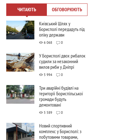
ЧИТАЮТЬ
ОБГОВОРЮЮТЬ
Київський Шлях у
Борисполі передадуть під
опіку держави
6 068
0
У Борисполі двох рибалок
судили за незаконний
вилов риби у Дніпрі
5 994
0
Три аварійні будівлі на
території Бориспільської
громади будуть
демонтовані
5 589
0
Новий спортивний
комплекс у Борисполі: з
побутовими товарами,