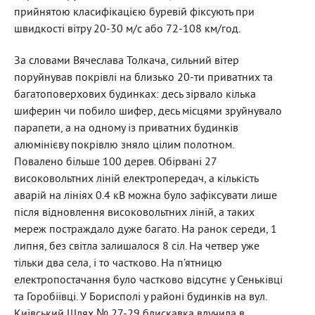
прийнятою класифікацією буревій фіксують при
швидкості вітру 20-30 м/с або 72-108 км/год.
За словами Вячеслава Толкача, сильний вітер
поруйнував покрівлі на близько 20-ти приватних та
багатоповерхових будинках: десь зірвало кілька
шиферин чи побило шифер, десь місцями зруйнувало
парапети, а на одному із приватних будинків
алюмінієву покрівлю зняло цілим полотном.
Повалено більше 100 дерев. Обірвані 27
високовольтних ліній електропередач, а кількість
аварій на лініях 0.4 кВ можна було зафіксувати лише
після відновлення високовольтних ліній, а таких
мереж постраждало дуже багато. На ранок середи, 1
липня, без світла залишалося 8 сіл. На четвер уже
тільки два села, і то частково. На п’ятницю
електропостачання було частково відсутнє у Сеньківці
та Горобіївці. У Борисполі у районі будинків на вул.
Київський Шлях № 27-29 блискавка влучила в