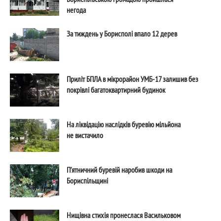
негода
За тиждень у Борисполі впало 12 дерев
Приліт БПЛА в мікрорайон УМБ-17 залишив без
покрівлі багатоквартирний будинок
На ліквідацію наслідків буревію мільйона
не вистачило
П’ятничний буревій наробив шкоди на
Бориспільщині
Нищівна стихія пронеслася Васильковом