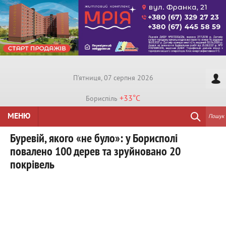
П'ятниця, 07 серпня 2026
+33°
C
Бориспiль
МЕНЮ
Пошук
Буревій, якого «не було»: у Борисполі
повалено 100 дерев та зруйновано 20
покрівель